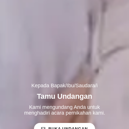
Kepada Bapak/Ibu/Saudara/i
Tamu Undangan
Kami mengundang Anda untuk
menghadiri acara pernikahan kami.
BUKA UNDANGAN