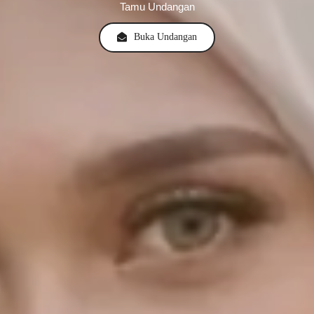
Tamu Undangan
Buka Undangan