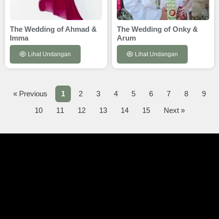
The Wedding of Ahmad &
The Wedding of Onky &
Imma
Arum
Lihat Undangan
Lihat Undangan
« Previous
1
2
3
4
5
6
7
8
9
10
11
12
13
14
15
Next »