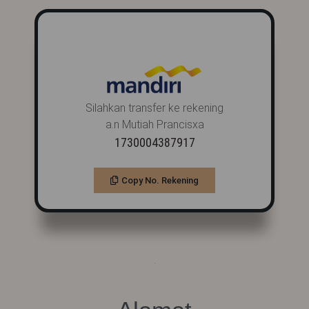
Silahkan transfer ke rekening
a.n Mutiah Prancisxa
1730004387917
Copy No. Rekening