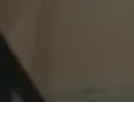
Assalamu'alaikum
Warahmatullahi Wabarakatuh