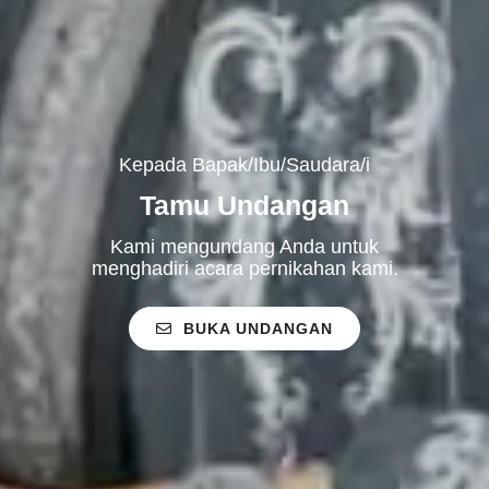
Kepada Bapak/Ibu/Saudara/i
Tamu Undangan
Kami mengundang Anda untuk
menghadiri acara pernikahan kami.
BUKA UNDANGAN